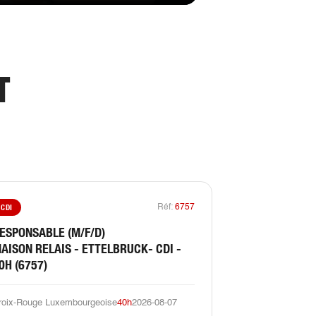
T
CDI
Réf:
6757
ESPONSABLE (M/F/D)
AISON RELAIS - ETTELBRUCK- CDI -
0H (6757)
roix-Rouge Luxembourgeoise
40h
2026-08-07