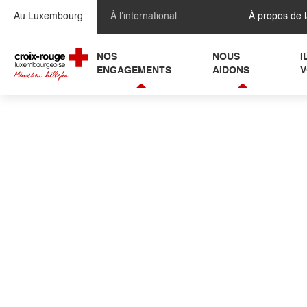
Se rendre au contenu
Au Luxembourg
À l'international
À propos de 
NOS
NOUS
I
ENGAGEMENTS
AIDONS
V