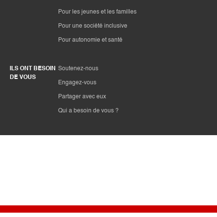
Pour les jeunes et les familles
Pour une société inclusive
Pour autonomie et santé
ILS ONT BESOIN
Soutenez-nous
DE VOUS
Engagez-vous
Partager avec eux
Qui a besoin de vous ?