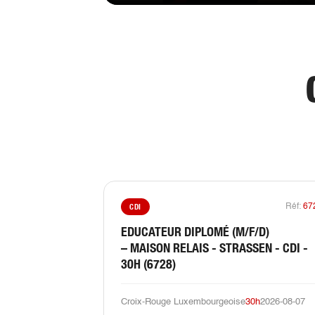
CDI
Réf:
67
EDUCATEUR DIPLOMÉ (M/F/D)
– MAISON RELAIS - STRASSEN - CDI -
30H (6728)
Croix-Rouge Luxembourgeoise
30h
2026-08-07