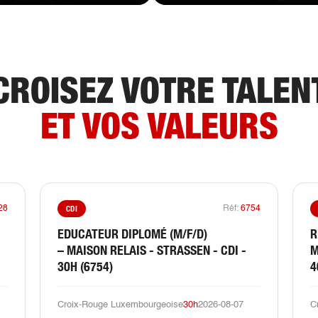
CROISEZ VOTRE TALEN
ET VOS VALEURS
CDI
28
Réf:
6754
EDUCATEUR DIPLOMÉ (M/F/D)
R
– MAISON RELAIS - STRASSEN - CDI -
M
30H (6754)
4
Croix-Rouge Luxembourgeoise
30h
2026-08-07
C