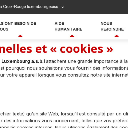
la Croix-Rouge luxembourgeoise
LS ONT BESOIN DE
AIDE
NOUS
OUS
HUMANITAIRE
REJOINDRE
elles et « cookies »
 Luxembourg a.s.b.l
attachent une grande importance à la
C’est pourquoi nous souhaitons vous fournir des informatio
sur votre appareil lorsque vous consultez notre site interne
ichier texte) qu’un site Web, lorsqu’il est consulté par un u
r des informations vous concernant, telles que vos préfére
pelés cookies internes. Nous utilisons également des cooki