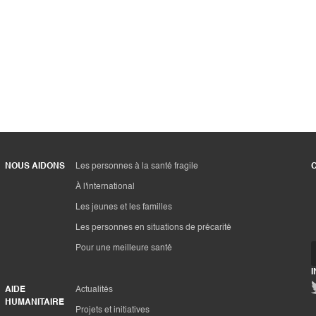
NOUS AIDONS
Les personnes à la santé fragile
À l'international
Les jeunes et les familles
Les personnes en situations de précarité
Pour une meilleure santé
AIDE
Actualités
HUMANITAIRE
Projets et initiatives