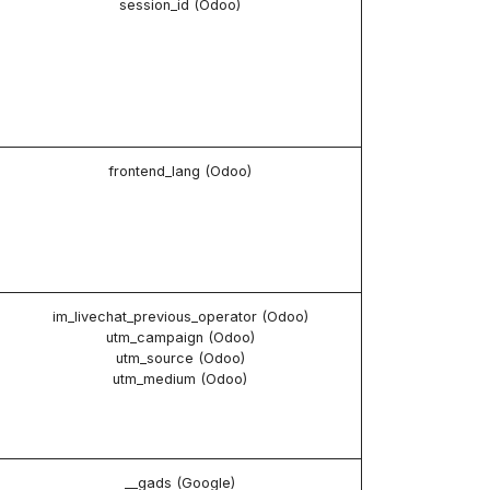
session_id (Odoo)
frontend_lang (Odoo)
im_livechat_previous_operator (Odoo)
utm_campaign (Odoo)
utm_source (Odoo)
utm_medium (Odoo)
__gads (Google)