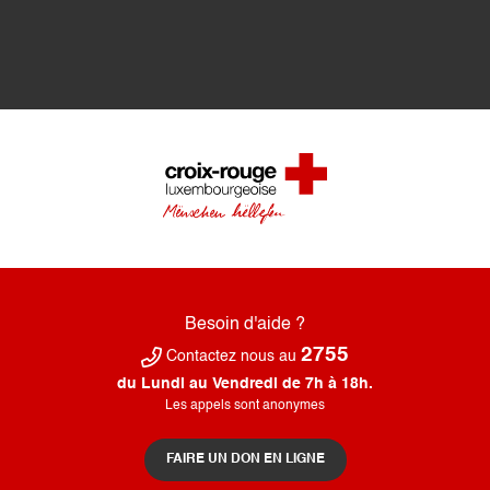
Besoin d'aide ?
2755
Contactez nous au
du Lundi au Vendredi de 7h à 18h.
Les appels sont anonymes
FAIRE UN DON EN LIGNE