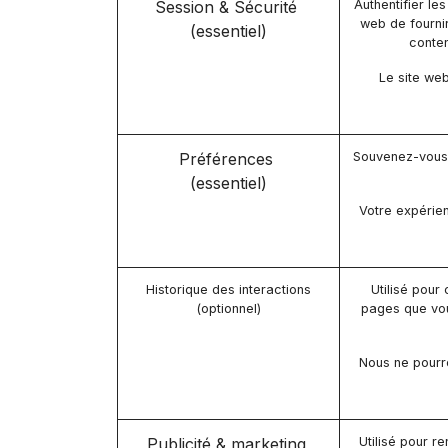
Session & Sécurité
Authentifier le
web de fournir
(essentiel)
conten
Le site we
Préférences
Souvenez-vous 
(essentiel)
Votre expérien
Historique des interactions
Utilisé pour
(optionnel)
pages que vou
Nous ne pourro
Publicité & marketing
Utilisé pour re