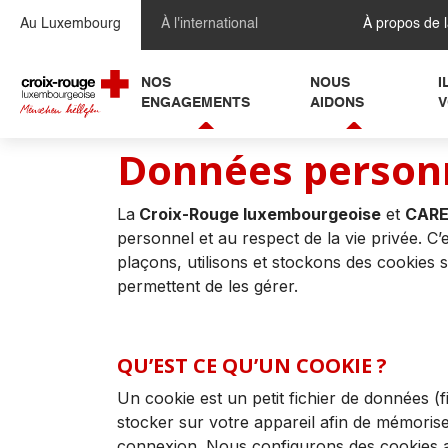
Se rendre au contenu
Au Luxembourg
À l'international
À propos de 
NOS
NOUS
I
ENGAGEMENTS
AIDONS
V
Données personn
La
Croix-Rouge luxembourgeoise
et
CARE
personnel et au respect de la vie privée. 
plaçons, utilisons et stockons des cookies 
permettent de les gérer.
QU’EST CE QU’UN COOKIE ?
Un cookie est un petit fichier de données (f
stocker sur votre appareil afin de mémorise
connexion. Nous configurons des cookies ap