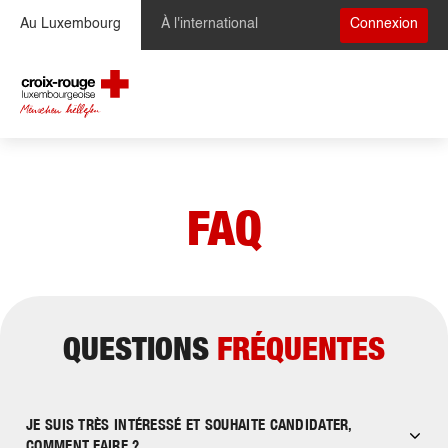
Se rendre au contenu
Au Luxembourg
À l'international
Connexion
FAQ
QUESTIONS
FRÉQUENTES
JE SUIS TRÈS INTÉRESSÉ ET SOUHAITE CANDIDATER,
COMMENT FAIRE ?