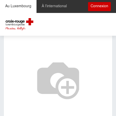
Se rendre au contenu
Au Luxembourg
À l'international
Connexion