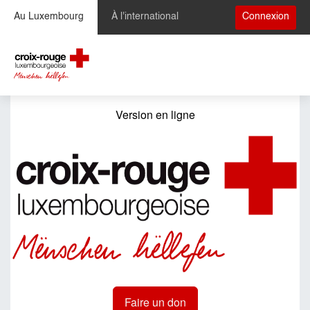
Se rendre au contenu
Au Luxembourg
À l'international
Connexion
Version en ligne
Faire un don