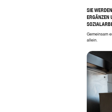
SIE WERDEN
ERGÄNZEN U
SOZIALARB
Gemeinsam err
allein.