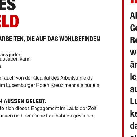
ES
A
ELD
G
R
 ARBEITEN, DIE AUF DAS WOHLBEFINDEN
w
ass jeder:
 ausüben kann
ä
n
i
er auch von der Qualität des Arbeitsumfelds
eim Luxemburger Roten Kreuz mehr als nur ein
a
L
H AUSSEN GELEBT.
e sich dieses Engagement im Laufe der Zeit
k
auen und berufliche Laufbahnen gestalten,
d