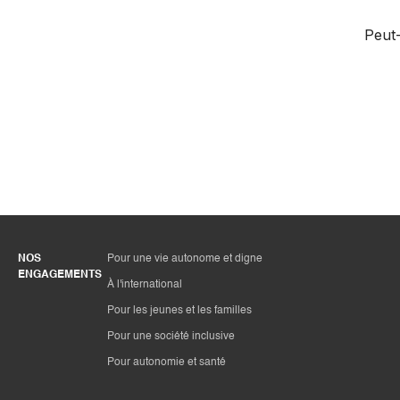
Peut-
NOS
Pour une vie autonome et digne
ENGAGEMENTS
À l'international
Pour les jeunes et les familles
Pour une société inclusive
Pour autonomie et santé