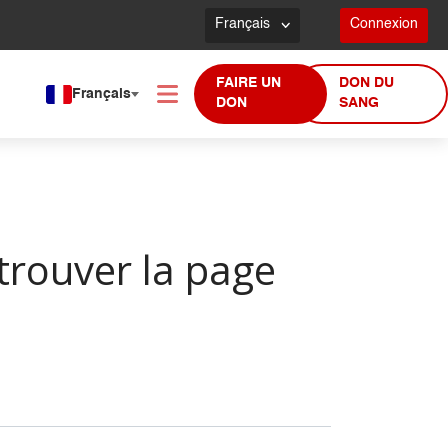
Français
Connexion
FAIRE UN
DON DU
Français
DON
SANG
trouver la page
!