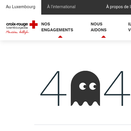
Se rendre au contenu
Au Luxembourg
À l'international
À propos de 
NOS
NOUS
I
ENGAGEMENTS
AIDONS
V