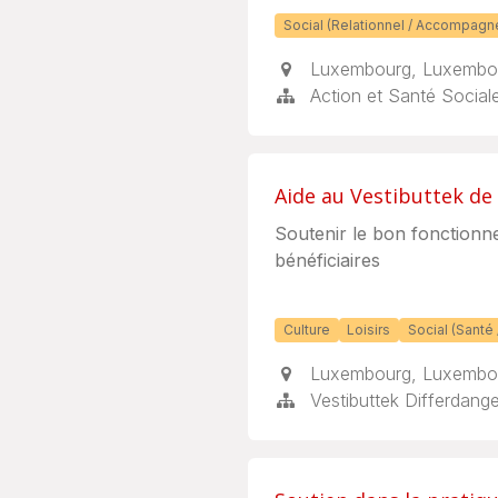
Social (Relationnel / Accompag
Luxembourg
,
Luxembo
Action et Santé Social
Aide au Vestibuttek de
Soutenir le bon fonctionne
bénéficiaires
Culture
Loisirs
Social (Santé /
Luxembourg
,
Luxembo
Vestibuttek Differdang