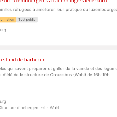
ue du luxembourgeois à Differdange/Niederkorn
milles réfugiées à améliorer leur pratique du luxembourgeo
Formation
Tout public
urg
un stand de barbecue
s qui savent préparer et griller de la viande et des légu
te d'été de la structure de Groussbus (Wahl) de 16h-19h.
urg
Structure d'hébergement - Wahl