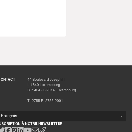
CONTACT
44 Boulevard Joseph II
L-1840 Luxembourg
B.P. 404 - L-2014 Luxembourg
T.: 2755 F.: 2755-2001
INSCRIPTION À NOTRE NEWSLETTER