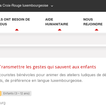
la Croix-Rouge luxembourgeoise
LS ONT BESOIN DE
AIDE
NOUS
OUS
HUMANITAIRE
REJOINDRE
Transmettre les gestes qui sauvent aux enfants
uristes bénévoles pour animer des ateliers ludiques de d
ts, de préférence en langue luxembourgeoise.
Enfants (3 – 12 ans)
urg