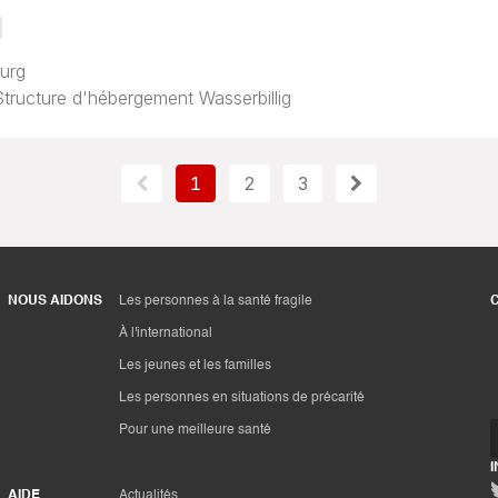
urg
Structure d'hébergement Wasserbillig
1
2
3
NOUS AIDONS
Les personnes à la santé fragile
À l'international
Les jeunes et les familles
Les personnes en situations de précarité
Pour une meilleure santé
AIDE
Actualités