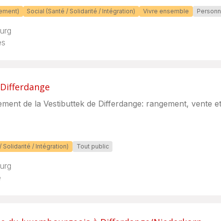
nement)
Social (Santé / Solidarité / Intégration)
Vivre ensemble
Personn
urg
es
 Differdange
ment de la Vestibuttek de Differdange: rangement, vente et 
 Solidarité / Intégration)
Tout public
urg
e