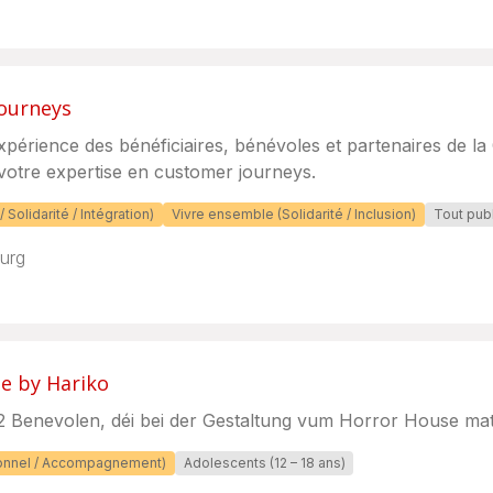
Journeys
xpérience des bénéficiaires, bénévoles et partenaires de l
otre expertise en customer journeys.
/ Solidarité / Intégration)
Vivre ensemble (Solidarité / Inclusion)
Tout publ
urg
e by Hariko
-2 Benevolen, déi bei der Gestaltung vum Horror House mat
tionnel / Accompagnement)
Adolescents (12 – 18 ans)