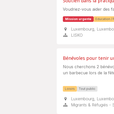
Soutien dans la pratiq
Voudriez-vous aider des fa
Mission urgente
Education / 
Luxembourg
,
Luxembo
LISKO
Bénévoles pour tenir 
Nous cherchons 2 bénévole
un barbecue lors de la fê
Loisirs
Tout public
Luxembourg
,
Luxembo
Migrants & Réfugiés - 