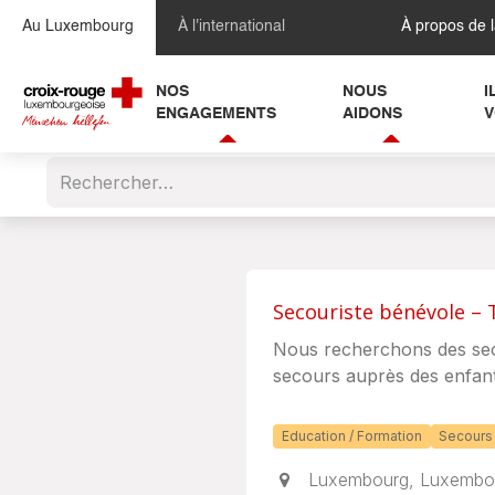
Se rendre au contenu
Au Luxembourg
À l'international
À propos de 
NOS
NOUS
I
ENGAGEMENTS
AIDONS
V
Secouriste bénévole – 
Nous recherchons des seco
secours auprès des enfan
Education / Formation
Secours
Luxembourg
,
Luxembo