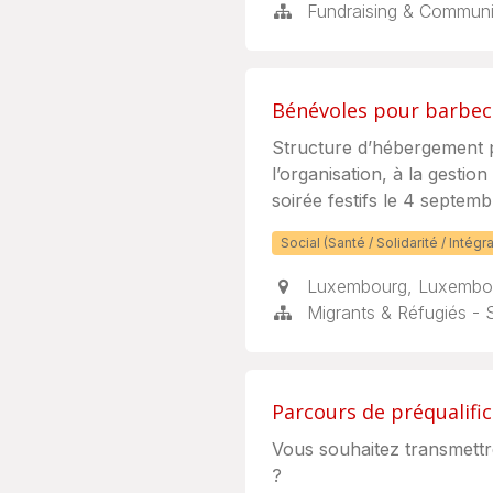
Fundraising & Communi
Bénévoles pour barbecu
Structure d’hébergement 
l’organisation, à la gestio
soirée festifs le 4 septem
Social (Santé / Solidarité / Intégra
Luxembourg
,
Luxembo
Migrants & Réfugiés -
Parcours de préqualific
Vous souhaitez transmett
?