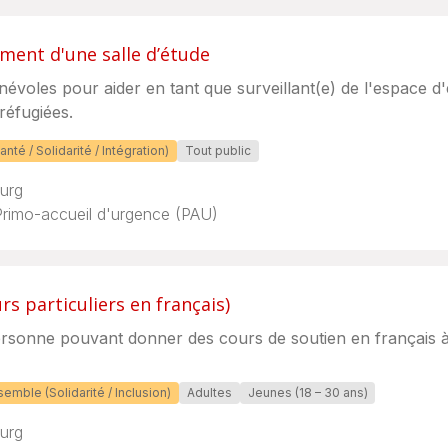
ement d'une salle d’étude
voles pour aider en tant que surveillant(e) de l'espace d'
réfugiées.
anté / Solidarité / Intégration)
Tout public
urg
Primo-accueil d'urgence (PAU)
rs particuliers en français)
sonne pouvant donner des cours de soutien en français à 
semble (Solidarité / Inclusion)
Adultes
Jeunes (18 – 30 ans)
urg