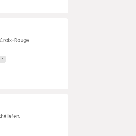
a Croix-Rouge
ic
hëllefen.