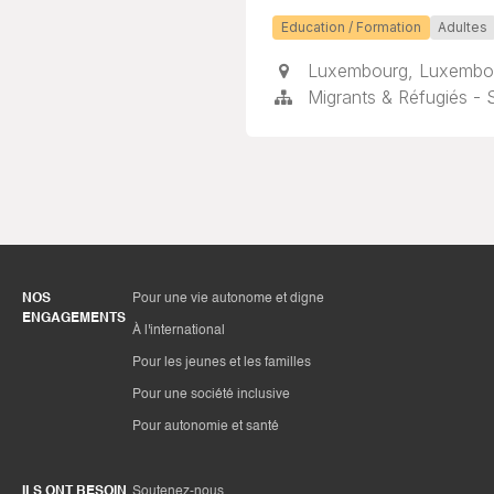
Education / Formation
Adultes
Luxembourg
,
Luxembo
Migrants & Réfugiés - 
NOS
Pour une vie autonome et digne
ENGAGEMENTS
À l'international
Pour les jeunes et les familles
Pour une société inclusive
Pour autonomie et santé
ILS ONT BESOIN
Soutenez-nous