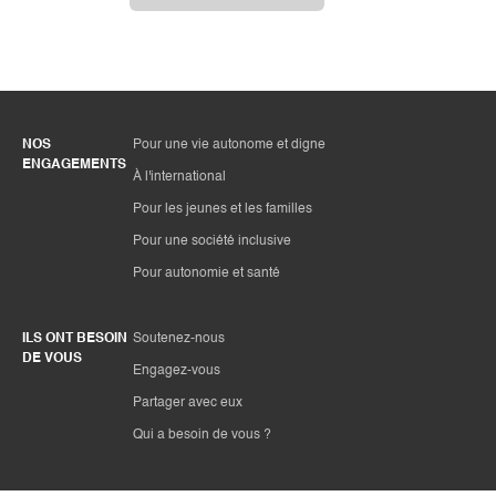
NOS
Pour une vie autonome et digne
ENGAGEMENTS
À l'international
Pour les jeunes et les familles
Pour une société inclusive
Pour autonomie et santé
ILS ONT BESOIN
Soutenez-nous
DE VOUS
Engagez-vous
Partager avec eux
Qui a besoin de vous ?