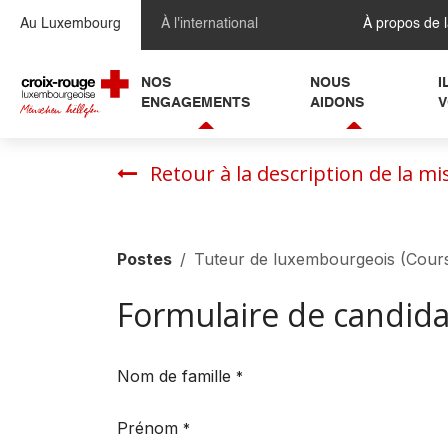
Se rendre au contenu
Au Luxembourg
À l'international
À propos de 
NOS
NOUS
I
ENGAGEMENTS
AIDONS
V
Retour à la description de la mi
Postes
Tuteur de luxembourgeois (Cours
Formulaire de candid
Nom de famille
*
Prénom
*