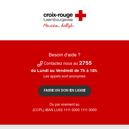
Besoin d'aide ?
2755
Contactez nous au
du Lundi au Vendredi de 7h à 18h.
Les appels sont anonymes
FAIRE UN DON EN LIGNE
Ou par virement au
(CCPL) IBAN LU52​ 1111​ 0000​ 1111​ 0000