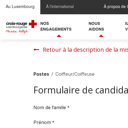
Se rendre au contenu
Au Luxembourg
À l'international
À propos de 
NOS
NOUS
I
ENGAGEMENTS
AIDONS
V
Retour à la description de la mi
Postes
Coiffeur/Coiffeuse
Formulaire de candid
Nom de famille
*
Prénom
*