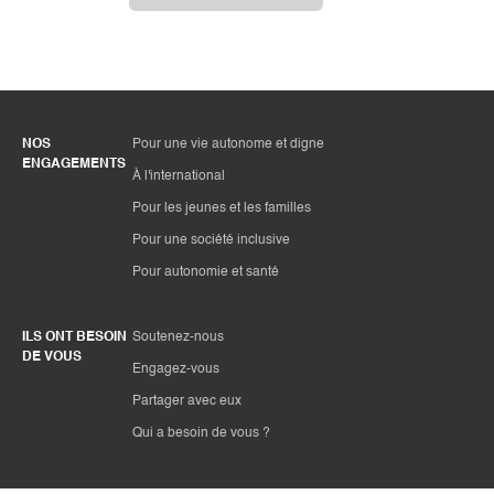
NOS
Pour une vie autonome et digne
ENGAGEMENTS
À l'international
Pour les jeunes et les familles
Pour une société inclusive
Pour autonomie et santé
ILS ONT BESOIN
Soutenez-nous
DE VOUS
Engagez-vous
Partager avec eux
Qui a besoin de vous ?