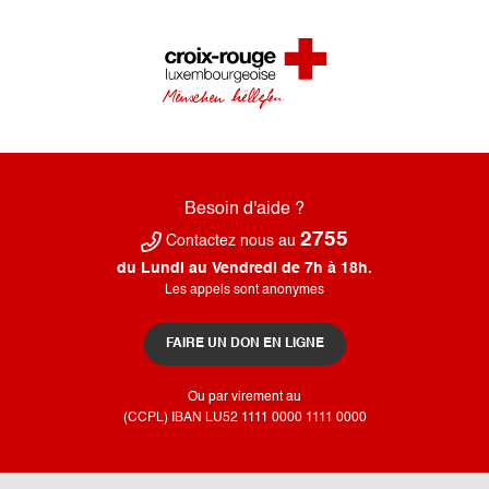
Besoin d'aide ?
2755
Contactez nous au
du Lundi au Vendredi de 7h à 18h.
Les appels sont anonymes
FAIRE UN DON EN LIGNE
Ou par virement au
(CCPL) IBAN LU52​ 1111​ 0000​ 1111​ 0000