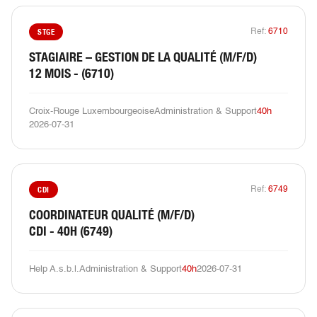
STGE
Ref:
6710
STAGIAIRE – GESTION DE LA QUALITÉ (M/F/D)
12 MOIS - (6710)
Croix-Rouge Luxembourgeoise
Administration & Support
40h
2026-07-31
CDI
Ref:
6749
COORDINATEUR QUALITÉ (M/F/D)
CDI - 40H (6749)
Help A.s.b.l.
Administration & Support
40h
2026-07-31