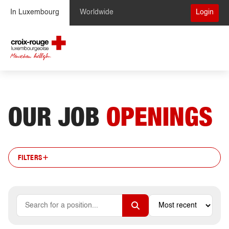
Skip to Content
In Luxembourg
Worldwide
Login
OUR JOB
OPENINGS
FILTERS