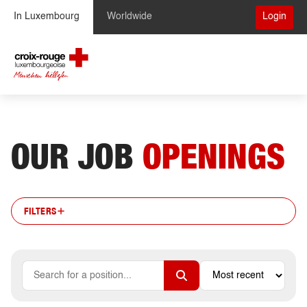
Skip to Content
In Luxembourg
Worldwide
Login
OUR JOB
OPENINGS
FILTERS